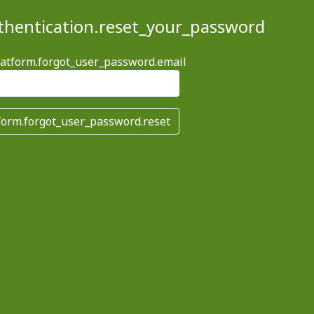
thentication.reset_your_password
latform.forgot_user_password.email
form.forgot_user_password.reset