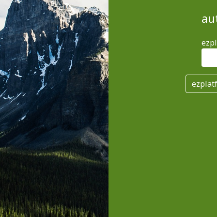
au
ezp
ezplat